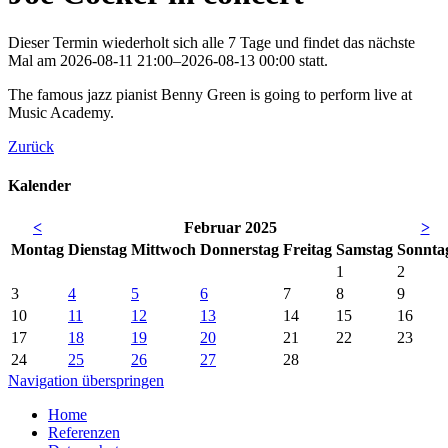
Dieser Termin wiederholt sich alle 7 Tage und findet das nächste
Mal am
2026-08-11 21:00–2026-08-13 00:00
statt.
The famous jazz pianist Benny Green is going to perform live at
Music Academy.
Zurück
Kalender
<
Februar 2025
>
Mo
ntag
Di
enstag
Mi
ttwoch
Do
nnerstag
Fr
eitag
Sa
mstag
So
nnta
1
2
3
4
5
6
7
8
9
10
11
12
13
14
15
16
17
18
19
20
21
22
23
24
25
26
27
28
Navigation überspringen
Home
Referenzen