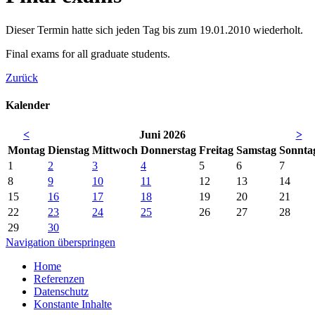
Dieser Termin hatte sich jeden Tag bis zum 19.01.2010 wiederholt.
Final exams for all graduate students.
Zurück
Kalender
<
Juni 2026
>
Mo
ntag
Di
enstag
Mi
ttwoch
Do
nnerstag
Fr
eitag
Sa
mstag
So
nnta
1
2
3
4
5
6
7
8
9
10
11
12
13
14
15
16
17
18
19
20
21
22
23
24
25
26
27
28
29
30
Navigation überspringen
Home
Referenzen
Datenschutz
Konstante Inhalte