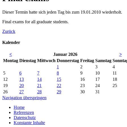
Dieser Termin hatte sich jeden Tag bis zum 19.01.2010 wiederholt.
Final exams for all graduate students.
Zurück
Kalender
<
Januar 2026
>
Mo
ntag
Di
enstag
Mi
ttwoch
Do
nnerstag
Fr
eitag
Sa
mstag
So
nnta
1
2
3
4
5
6
7
8
9
10
11
12
13
14
15
16
17
18
19
20
21
22
23
24
25
26
27
28
29
30
31
Navigation überspringen
Home
Referenzen
Datenschutz
Konstante Inhalte